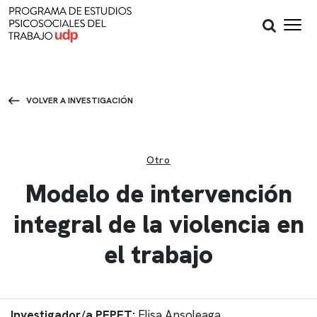
VOLVER A INVESTIGACIÓN
Encontrado en Noticias
Otro
Encontrado en Páginas
Modelo de intervención
Encontrado en Investigación
integral de la violencia en
Encontrado en Publicaciones
el trabajo
Encontrado en Actividades
Encontrado en Equipo
Investigador/a PEPET:
Elisa Ansoleaga